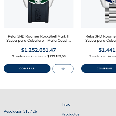
Reloj 3HD Roamer RockShell Mark III
Reloj 3HD Roamer 
Scuba para Caballero - Malla Caucho
Scuba para Caball
Dial Verde 45mm
Dial Az
$1.252.651,47
$1.441
9
cuotas sin interés de
$139.183,50
9
cuotas sin inte
Inicio
Resolución 313 / 25
Productos