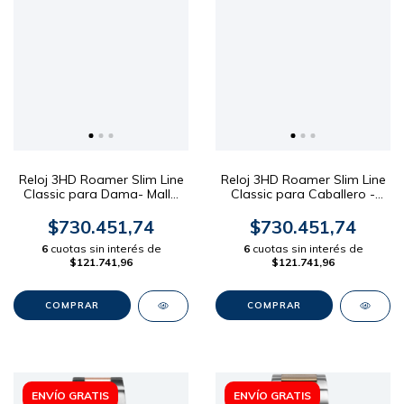
Reloj 3HD Roamer Slim Line
Reloj 3HD Roamer Slim Line
Classic para Dama- Malla
Classic para Caballero -
Acero Dial Turquesa 30mm
Malla Acero Dial Turquesa
40mm
$730.451,74
$730.451,74
6
cuotas sin interés de
6
cuotas sin interés de
$121.741,96
$121.741,96
ENVÍO GRATIS
ENVÍO GRATIS