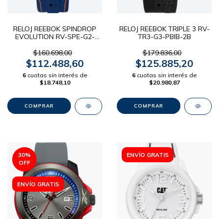
RELOJ REEBOK SPINDROP
RELOJ REEBOK TRIPLE 3 RV-
EVOLUTION RV-SPE-G2-
TR3-G3-PBIB-2B
PAIN-AO
$160.698,00
$179.836,00
$112.488,60
$125.885,20
6
cuotas sin interés de
6
cuotas sin interés de
$18.748,10
$20.980,87
30
%
ENVÍO GRATIS
OFF
ENVÍO GRATIS