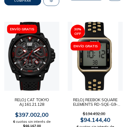
ENVÍO GRATIS
30
%
OFF
ENVÍO GRATIS
RELOJ CAT TOKYO
RELOJ REEBOK SQUARE
AJ.161.21.128
ELEMENTS RD-SQE-G9-
P2IB-W2
$397.002,00
$134.492,00
$94.144,40
6
cuotas sin interés de
$66.167,00
6
cuotas sin interés de