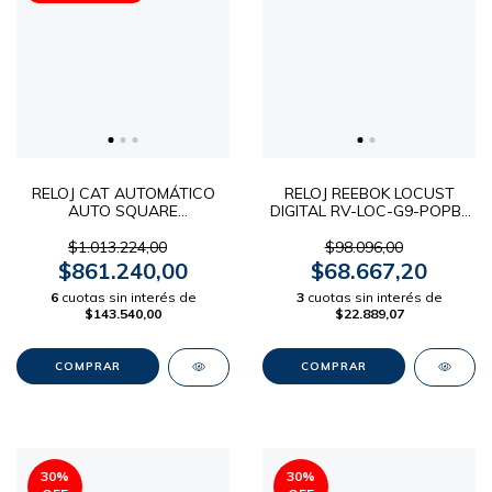
RELOJ CAT AUTOMÁTICO
RELOJ REEBOK LOCUST
AUTO SQUARE
DIGITAL RV-LOC-G9-POPB-
AT.168.21.731 + MALLA
BO
EXTRA!
$1.013.224,00
$98.096,00
$861.240,00
$68.667,20
6
cuotas sin interés de
3
cuotas sin interés de
$143.540,00
$22.889,07
30
%
30
%