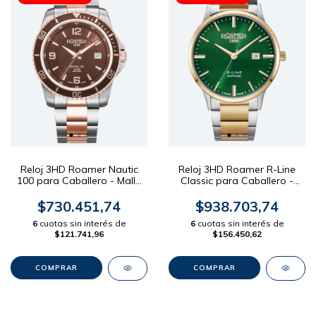
Reloj 3HD Roamer Nautic
Reloj 3HD Roamer R-Line
100 para Caballero - Malla
Classic para Caballero -
Acero rose Dial Marrón
Malla Acero combinada Dial
42mm
Verde 43mm
$730.451,74
$938.703,74
6
cuotas sin interés de
6
cuotas sin interés de
$121.741,96
$156.450,62