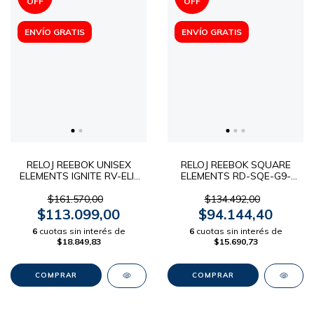
OFF
OFF
ENVÍO GRATIS
ENVÍO GRATIS
RELOJ REEBOK UNISEX
RELOJ REEBOK SQUARE
ELEMENTS IGNITE RV-ELI-
ELEMENTS RD-SQE-G9-
G9-PBIN-BN
PBIB-B1
$161.570,00
$134.492,00
$113.099,00
$94.144,40
6
cuotas sin interés de
6
cuotas sin interés de
$18.849,83
$15.690,73