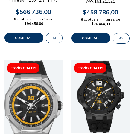
CHRONO AW.143.11.122
AW.161.21.121
$566.736,00
$458.786,00
6
cuotas sin interés de
6
cuotas sin interés de
$94.456,00
$76.464,33
ENVÍO GRATIS
ENVÍO GRATIS