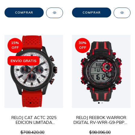
15
%
30
%
OFF
OFF
ENVÍO GRATIS
RELOJ CAT ACTC 2025
RELOJ REEBOK WARRIOR
EDICION LIMITADA
DIGITAL RV-WRR-G9-PBPB-
AD.163.28.221A
WR
$708.420,00
$98.096,00