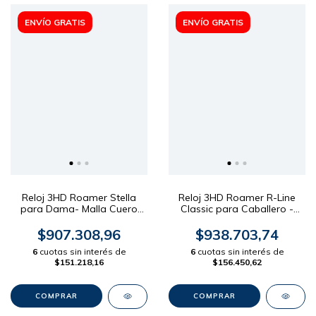
ENVÍO GRATIS
ENVÍO GRATIS
Reloj 3HD Roamer Stella
Reloj 3HD Roamer R-Line
para Dama- Malla Cuero
Classic para Caballero -
Dial Blanco 32.5mm
Malla Acero Dial Azul 43mm
$907.308,96
$938.703,74
6
cuotas sin interés de
6
cuotas sin interés de
$151.218,16
$156.450,62