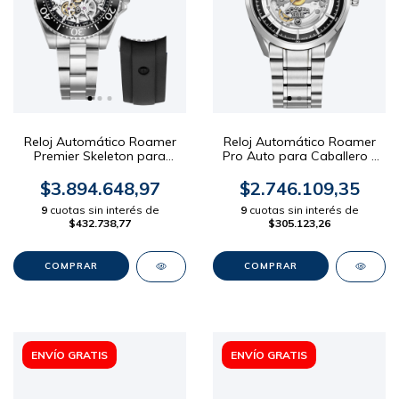
Reloj Automático Roamer
Reloj Automático Roamer
Premier Skeleton para
Pro Auto para Caballero -
Caballero - Malla Acero (+
Malla Acero Dial Negro
extra Silicona) Dial Negro
42mm
$3.894.648,97
$2.746.109,35
42mm
9
cuotas sin interés de
9
cuotas sin interés de
$432.738,77
$305.123,26
ENVÍO GRATIS
ENVÍO GRATIS