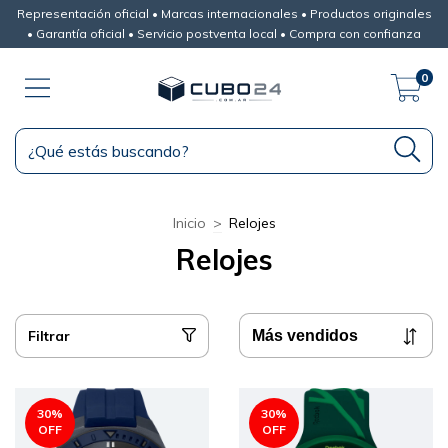
Representación oficial • Marcas internacionales • Productos originales
• Garantía oficial • Servicio postventa local • Compra con confianza
0
Inicio
>
Relojes
Relojes
Filtrar
30
%
30
%
OFF
OFF