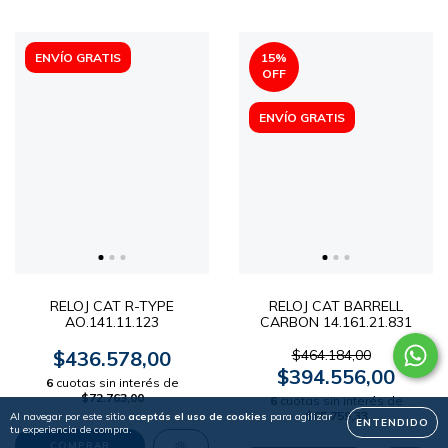
ENVÍO GRATIS
15
%
OFF
ENVÍO GRATIS
RELOJ CAT R-TYPE
RELOJ CAT BARRELL
AO.141.11.123
CARBON 14.161.21.831
$436.578,00
$464.184,00
$394.556,00
6
cuotas sin interés de
$72.763,00
6
cuotas sin interés de
$65.759,33
Al navegar por este sitio
aceptás el uso de cookies
para agilizar
ENTENDIDO
tu experiencia de compra.