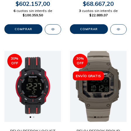
$602.157,00
$68.667,20
6
cuotas sin interés de
3
cuotas sin interés de
$100.359,50
$22.889,07
30
%
30
%
OFF
OFF
ENVÍO GRATIS