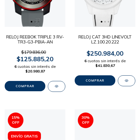
RELOJ REEBOK TRIPLE 3 RV-
RELOJ CAT 3HD LINEVOLT
TR3-G3-PBIA-AN
LZ.100.20.222
$179.836,00
$250.984,00
$125.885,20
6
cuotas sin interés de
$41.830,67
6
cuotas sin interés de
$20.980,87
15
%
30
%
OFF
OFF
ENVÍO GRATIS