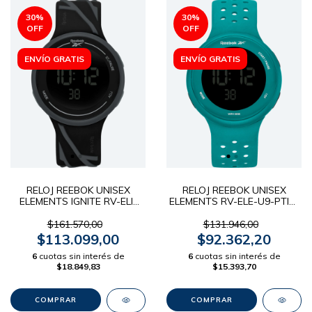
30
%
30
%
OFF
OFF
ENVÍO GRATIS
ENVÍO GRATIS
RELOJ REEBOK UNISEX
RELOJ REEBOK UNISEX
ELEMENTS IGNITE RV-ELI-
ELEMENTS RV-ELE-U9-PTIT-
G9-PBIB-BB
BT
$161.570,00
$131.946,00
$113.099,00
$92.362,20
6
cuotas sin interés de
6
cuotas sin interés de
$18.849,83
$15.393,70