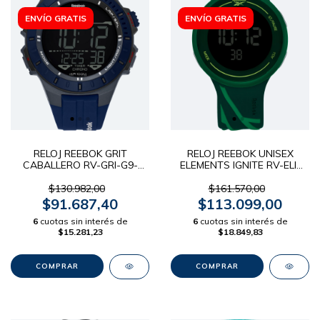
ENVÍO GRATIS
ENVÍO GRATIS
RELOJ REEBOK GRIT
RELOJ REEBOK UNISEX
CABALLERO RV-GRI-G9-
ELEMENTS IGNITE RV-ELI-
PAPN-BW
G9-PGIG-BB
$130.982,00
$161.570,00
$91.687,40
$113.099,00
6
cuotas sin interés de
6
cuotas sin interés de
$15.281,23
$18.849,83