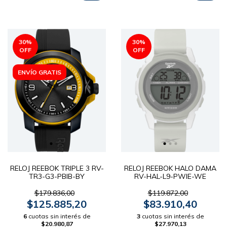
30
%
30
%
OFF
OFF
ENVÍO GRATIS
RELOJ REEBOK TRIPLE 3 RV-
RELOJ REEBOK HALO DAMA
TR3-G3-PBIB-BY
RV-HAL-L9-PWIE-WE
$179.836,00
$119.872,00
$125.885,20
$83.910,40
6
cuotas sin interés de
3
cuotas sin interés de
$20.980,87
$27.970,13