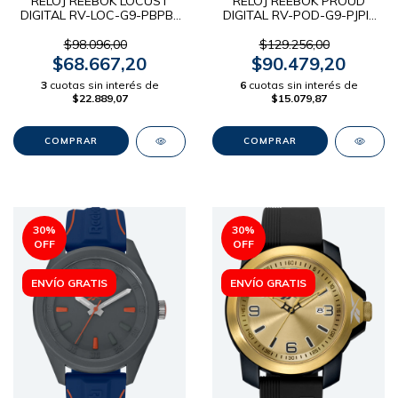
RELOJ REEBOK LOCUST
RELOJ REEBOK PROUD
DIGITAL RV-LOC-G9-PBPB-
DIGITAL RV-POD-G9-PJPI-
BR
BY
$98.096,00
$129.256,00
$68.667,20
$90.479,20
3
cuotas sin interés de
6
cuotas sin interés de
$22.889,07
$15.079,87
30
%
30
%
OFF
OFF
ENVÍO GRATIS
ENVÍO GRATIS