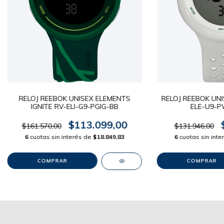
RELOJ REEBOK UNISEX ELEMENTS
RELOJ REEBOK UNI
IGNITE RV-ELI-G9-PGIG-BB
ELE-U9-
$113.099,00
$161.570,00
$131.946,00
6
cuotas sin interés de
$18.849,83
6
cuotas sin int