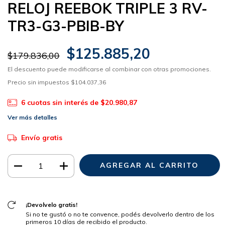
RELOJ REEBOK TRIPLE 3 RV-
TR3-G3-PBIB-BY
$125.885,20
$179.836,00
El descuento puede modificarse al combinar con otras promociones.
Precio sin impuestos
$104.037,36
6
cuotas sin interés de
$20.980,87
Ver más detalles
Envío gratis
¡Devolvelo gratis!
Si no te gustó o no te convence, podés devolverlo dentro de los
primeros 10 días de recibido el producto.