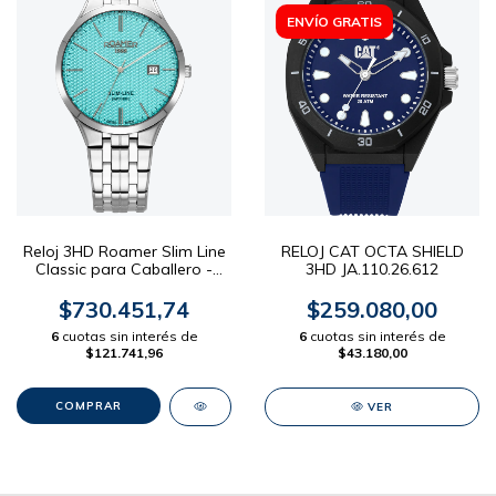
ENVÍO GRATIS
Reloj 3HD Roamer Slim Line
RELOJ CAT OCTA SHIELD
Classic para Caballero -
3HD JA.110.26.612
Malla Acero Dial Turquesa
40mm
$730.451,74
$259.080,00
6
cuotas sin interés de
6
cuotas sin interés de
$121.741,96
$43.180,00
VER