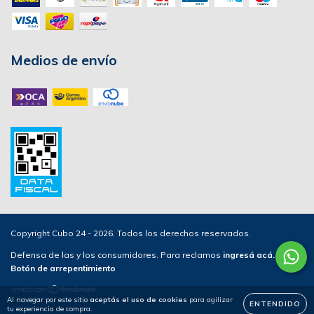
Medios de envío
Copyright Cubo 24 - 2026. Todos los derechos reservados.
Defensa de las y los consumidores. Para reclamos
ingresá acá.
/
Botón de arrepentimiento
Al navegar por este sitio
aceptás el uso de cookies
para agilizar
ENTENDIDO
tu experiencia de compra.