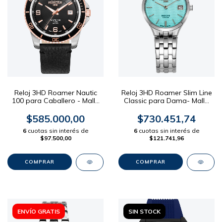
Reloj 3HD Roamer Nautic
Reloj 3HD Roamer Slim Line
100 para Caballero - Malla
Classic para Dama- Malla
Cuero Negro 42mm
Acero Dial Turquesa 30mm
$585.000,00
$730.451,74
6
cuotas sin interés de
6
cuotas sin interés de
$97.500,00
$121.741,96
ENVÍO GRATIS
SIN STOCK