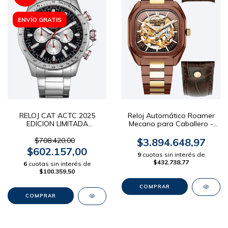
ENVÍO GRATIS
RELOJ CAT ACTC 2025
Reloj Automático Roamer
EDICION LIMITADA
Mecano para Caballero -
AD.143.11.122A
Malla Acero (+ extra cuero)
Dial Terracota 42mm
$708.420,00
$3.894.648,97
$602.157,00
9
cuotas sin interés de
$432.738,77
6
cuotas sin interés de
$100.359,50