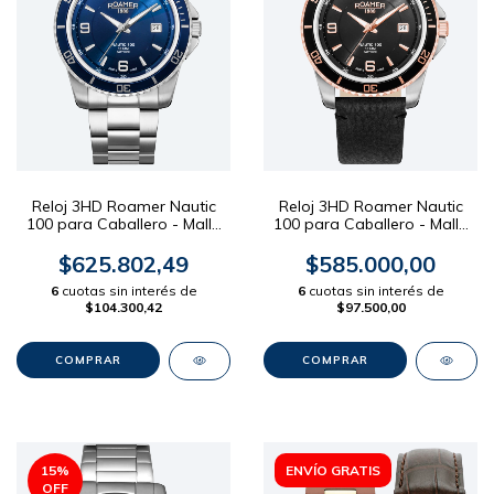
Reloj 3HD Roamer Nautic
Reloj 3HD Roamer Nautic
100 para Caballero - Malla
100 para Caballero - Malla
Acero Dial Azul 42mm
Cuero Negro 42mm
$625.802,49
$585.000,00
6
cuotas sin interés de
6
cuotas sin interés de
$104.300,42
$97.500,00
15
%
ENVÍO GRATIS
OFF